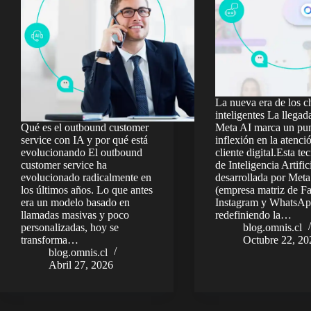
La nueva era de los c
inteligentes La llegad
Qué es el outbound customer
Meta AI marca un pu
service con IA y por qué está
inflexión en la atenci
evolucionando El outbound
cliente digital.Esta te
customer service ha
de Inteligencia Artific
evolucionado radicalmente en
desarrollada por Meta
los últimos años. Lo que antes
(empresa matriz de F
era un modelo basado en
Instagram y WhatsApp
llamadas masivas y poco
redefiniendo la…
personalizadas, hoy se
blog.omnis.cl
transforma…
Octubre 22, 20
blog.omnis.cl
Abril 27, 2026